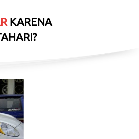
AR
 KARENA 
TAHARI?