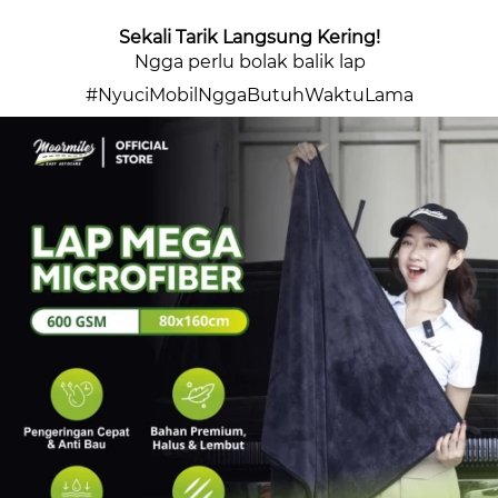
Sekali Tarik Langsung Kering!
Ngga perlu bolak balik lap
#NyuciMobilNggaButuhWaktuLama