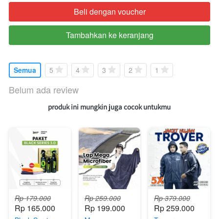
Beli dengan voucher
`
Tambahkan ke keranjang
`
Semua
5
4
3
2
1
Belum ada review
produk ini mungkin juga cocok untukmu 
Rp 179.000
Rp 259.000
Rp 379.000
Rp 165.000
Rp 199.000
Rp 259.000