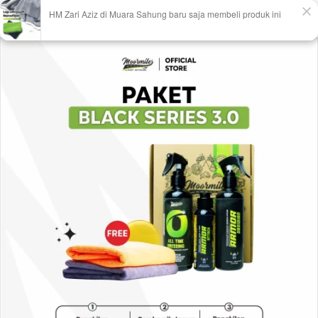
HM Zari Aziz di Muara Sahung baru saja membeli produk ini