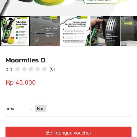
Moormiles O
0.0
(0)
Rp 45.000
area
:
Ban
Beli dengan voucher
`