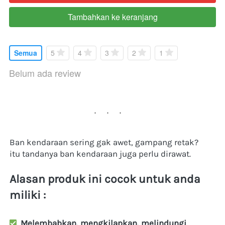
Tambahkan ke keranjang
`
Semua
5
4
3
2
1
Belum ada review
...
Ban kendaraan sering gak awet, gampang retak?
itu tandanya ban kendaraan juga perlu dirawat.
Alasan produk ini cocok untuk anda 
miliki :
Melembabkan, mengkilapkan, melindungi 