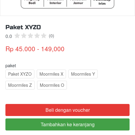
Paket XYZO
0.0
(0)
Rp 45.000 - 149,000
paket
Paket XYZO
Moormiles X
Moormiles Y
Moormiles Z
Moormiles O
Beli dengan voucher
`
Tambahkan ke keranjang
`