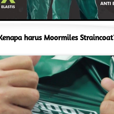
Kenapa harus Moormiles Straincoat